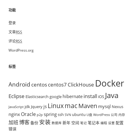
功能
登录
文章
RSS
评论
RSS
WordPress.org
标签
Docker
Android
centos
centos7
ClickHouse
Java
Eclipse
install
hibernate
Elasticsearch
google
iOS
mac
Linux
Maven
js
mysql
jdk
Jquery
Nexus
JavaScript
Oracle
nginx
spring
ssh
ubuntu
p2p
SVN
U盘
WordPress
公司
内存
安装
博客
加班
备份
新年
空间
笔记本
配置
数据库
笔记
编程
设置
错误