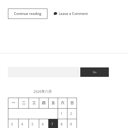
Continue reading
公
Leave a Comment
司
年
会
-
我
这
运
气
S
S
e
a
i
r
c
2026年八月
h
d
一
二
三
四
五
六
日
e
1
2
b
3
4
5
6
7
8
9