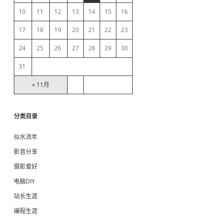
10
11
12
13
14
15
16
a
17
18
19
20
21
22
23
r
24
25
26
27
28
29
30
31
« 11月
分类目录
似水流年
影音分享
摄影爱好
电脑DIY
站长生涯
编程生涯