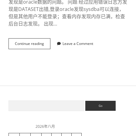
发现是oracle数据的问题。 问题 经过应用错误日志方发
现是DATASET出错,登录oracle发现sysdba可以连接，
但是其他用户不能登录；查看内存发现内存已满，检查
后台日志发现。 出现…
Continue reading
解
Leave a Comment
决
O
r
a
c
l
e
归
档
空
S
S
间
e
满
a
问
i
r
题
c
2026年八月
h