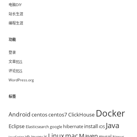
电脑DIY
站长生涯
编程生涯
功能
登录
文章
RSS
评论
RSS
WordPress.org
标签
Docker
Android
centos
centos7
ClickHouse
Java
Eclipse
install
hibernate
Elasticsearch
google
iOS
mac
Linux
Maven
js
mysql
jdk
Jquery
Nexus