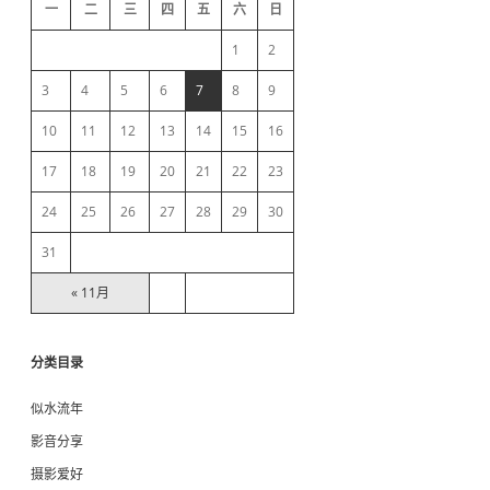
d
一
二
三
四
五
六
日
e
1
2
b
3
4
5
6
7
8
9
10
11
12
13
14
15
16
a
17
18
19
20
21
22
23
r
24
25
26
27
28
29
30
31
« 11月
分类目录
似水流年
影音分享
摄影爱好