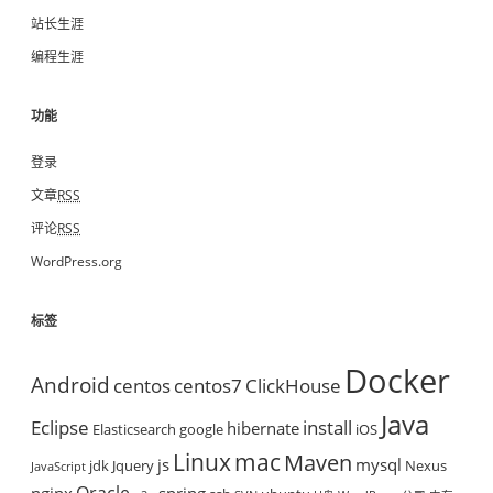
站长生涯
编程生涯
功能
登录
文章
RSS
评论
RSS
WordPress.org
标签
Docker
Android
centos
centos7
ClickHouse
Java
Eclipse
install
hibernate
Elasticsearch
google
iOS
mac
Linux
Maven
js
mysql
jdk
Jquery
Nexus
JavaScript