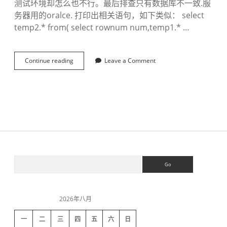
测试环境却怎么也不行。最后排查只有数据库不一致.服
务器用的oralce. 打印出相关语句，如下类似： select
temp2.* from( select rownum num,temp1.* …
Continue reading
o
Leave a Comment
r
a
c
l
e
o
r
d
e
r
S
S
b
e
y
a
分
i
r
页
c
的
2026年八月
h
d
问
题
一
二
三
四
五
六
日