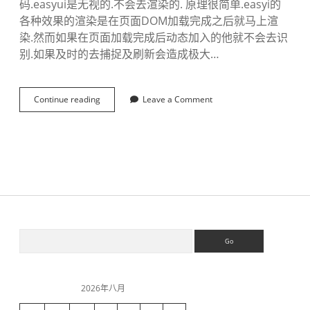
码.easyui是无视的.不会去渲染的. 原理很简单.easyi的
各种效果的渲染是在页面DOM加载完成之后就马上渲
染.然而如果在页面加载完成后动态加入的他就不会去识
别.如果及时的去捕捉及刷新会造成极大…
Continue reading
E
Leave a Comment
a
s
y
U
I
动
态
加
入
H
S
S
T
e
M
a
L
i
r
代
c
码
2026年八月
h
渲