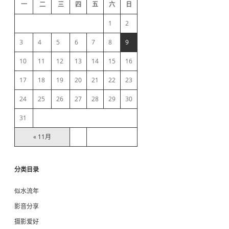
d
染
一
二
三
四
五
六
日
解
e
析
1
2
b
3
4
5
6
7
8
9
10
11
12
13
14
15
16
a
17
18
19
20
21
22
23
r
24
25
26
27
28
29
30
31
« 11月
分类目录
似水流年
影音分享
摄影爱好