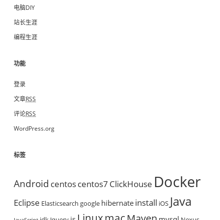
电脑DIY
站长生涯
编程生涯
功能
登录
文章
RSS
评论
RSS
WordPress.org
标签
Docker
Android
centos
centos7
ClickHouse
Java
Eclipse
install
hibernate
Elasticsearch
google
iOS
mac
Linux
Maven
js
mysql
jdk
Jquery
Nexus