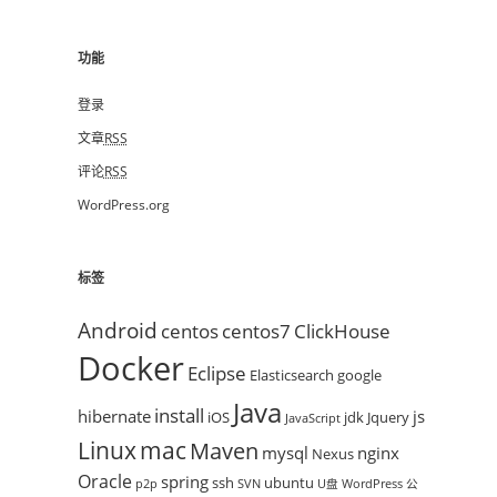
功能
登录
文章
RSS
评论
RSS
WordPress.org
标签
Android
centos
centos7
ClickHouse
Docker
Eclipse
Elasticsearch
google
Java
install
hibernate
js
iOS
jdk
Jquery
JavaScript
mac
Linux
Maven
mysql
nginx
Nexus
Oracle
spring
ssh
ubuntu
p2p
SVN
U盘
WordPress
公