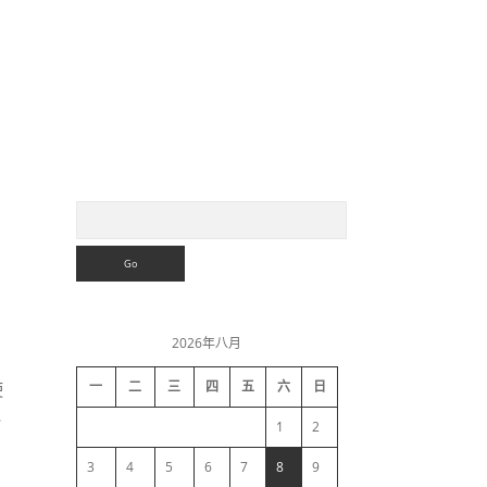
S
S
e
a
i
r
c
h
d
2026年八月
e
使
一
二
三
四
五
六
日
…
b
1
2
a
3
4
5
6
7
8
9