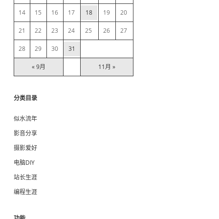
b
14
15
16
17
18
19
20
a
21
22
23
24
25
26
27
r
28
29
30
31
« 9月
11月 »
分类目录
似水流年
影音分享
摄影爱好
电脑DIY
站长生涯
编程生涯
功能