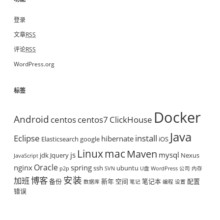
登录
文章
RSS
评论
RSS
WordPress.org
标签
Docker
Android
centos
centos7
ClickHouse
Java
Eclipse
install
hibernate
Elasticsearch
google
iOS
mac
Linux
Maven
js
mysql
jdk
Jquery
Nexus
JavaScript
Oracle
nginx
spring
ssh
ubuntu
p2p
SVN
U盘
WordPress
公司
内存
安装
博客
加班
备份
新年
空间
笔记本
配置
数据库
笔记
编程
设置
错误