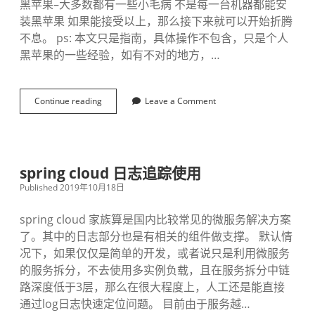
黑苹果–大多数都有一些小毛病 不是每一台机器都能安
装黑苹果 如果能接受以上，那么接下来就可以开始折腾
不息。 ps: 本文只是指南，具体操作不包含，只是个人
黑苹果的一些经验，如有不对的地方，…
Continue reading
小
Leave a Comment
白
安
装
黑
苹
spring cloud 日志追踪使用
果
Published 2019年10月18日
指
南
spring cloud 家族算是国内比较常见的微服务解决方案
了。其中的日志部分也是有相关的组件做支撑。 默认情
况下，如果仅仅是简单的开发，或者说只是利用微服务
的服务拆分，不去使用多实例负载，且在服务拆分中链
路深度低于3层，那么在很大程度上，人工还是能直接
通过log日志快速定位问题。 目前由于服务越…