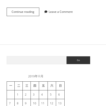
Continue reading
s
Leave a Comment
p
r
i
n
g
c
l
o
u
d
S
S
日
e
志
a
追
i
r
踪
c
使
2019年十月
h
d
用
一
二
三
四
五
六
日
e
1
2
3
4
5
6
7
8
9
10
11
12
13